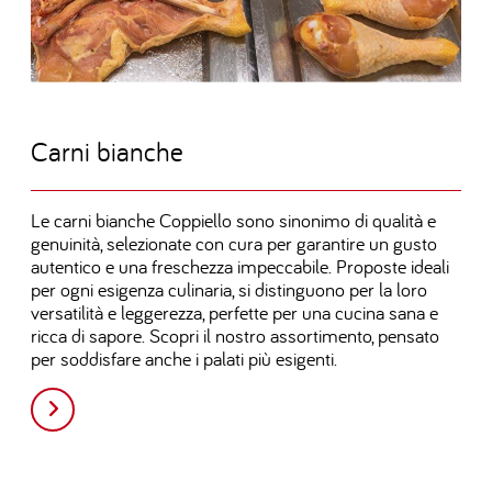
C
a
r
n
i
b
i
a
n
c
h
e
Le carni bianche Coppiello sono sinonimo di qualità e
genuinità, selezionate con cura per garantire un gusto
autentico e una freschezza impeccabile. Proposte ideali
per ogni esigenza culinaria, si distinguono per la loro
versatilità e leggerezza, perfette per una cucina sana e
ricca di sapore. Scopri il nostro assortimento, pensato
per soddisfare anche i palati più esigenti.